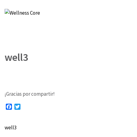
Wellness Core
Un espacio de Verónica Castro
well3
¡Gracias por compartir!
Facebook
Twitter
well3
Navegación