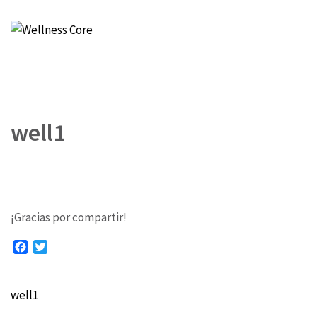
Wellness Core
Un espacio de Verónica Castro
well1
¡Gracias por compartir!
Facebook
Twitter
well1
Navegación