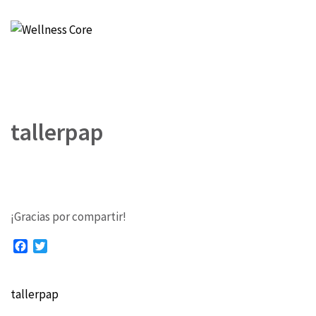
Wellness Core
Un espacio de Verónica Castro
tallerpap
¡Gracias por compartir!
Facebook
Twitter
tallerpap
Navegación