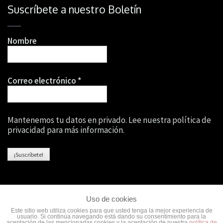
Suscríbete a nuestro Boletín
Nombre
Correo electrónico
*
Mantenemos tu datos en privado. Lee nuestra política de
privacidad para más información.
Uso de cookies
Este sitio web utiliza cookies para que usted tenga la mejor experiencia de
usuario. Si continúa navegando está dando su consentimiento para la
Copyright © 2026
Wellness Core
·
·
Aviso Legal
··
Política de
aceptación de las mencionadas cookies y la aceptación de nuestra
política de