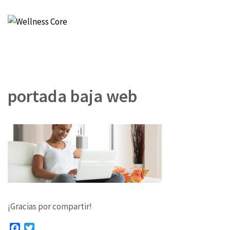
Wellness Core
Un espacio de Verónica Castro
portada baja web
¡Gracias por compartir!
Facebook
Twitter