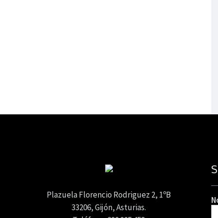
S
Plazuela Florencio Rodriguez 2, 1ºB
N
33206, Gijón, Asturias.