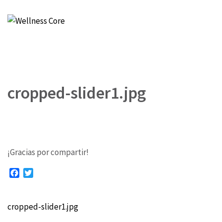
Wellness Core
Un espacio de Verónica Castro
cropped-slider1.jpg
¡Gracias por compartir!
Facebook
Twitter
cropped-slider1.jpg
Navegación