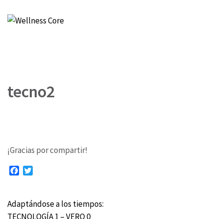
Wellness Core
Un espacio de Verónica Castro
tecno2
¡Gracias por compartir!
Facebook
Twitter
Adaptándose a los tiempos:
Navegación
TECNOLOGÍA 1 – VERO 0