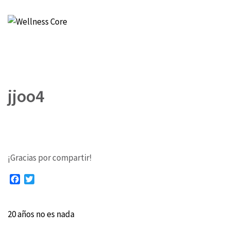
Wellness Core
Un espacio de Verónica Castro
jjoo4
¡Gracias por compartir!
Facebook
Twitter
20 años no es nada
Navegación