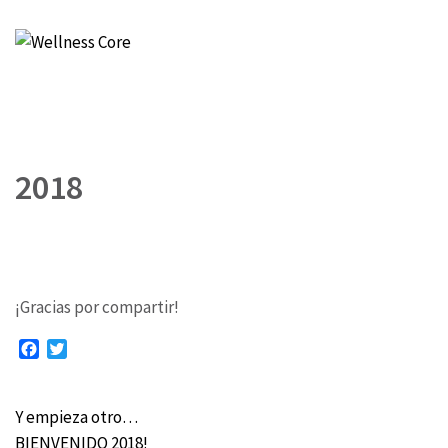
Wellness Core
Un espacio de Verónica Castro
2018
¡Gracias por compartir!
Facebook
Twitter
Y empieza otro…
Navegación
BIENVENIDO 2018!