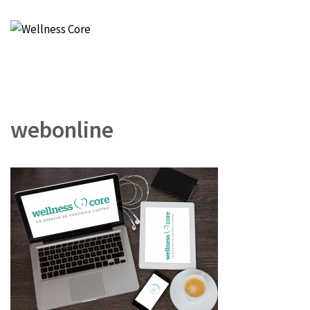
Wellness Core
Un espacio de Verónica Castro
webonline