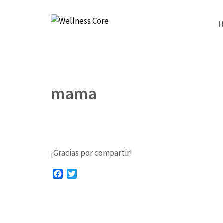
Wellness Core
Un espacio de Verónica Castro
mama
¡Gracias por compartir!
Facebook
Twitter