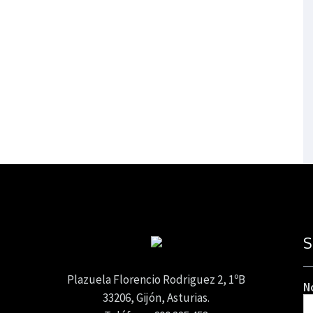
S
Plazuela Florencio Rodriguez 2, 1ºB
N
33206, Gijón, Asturias.