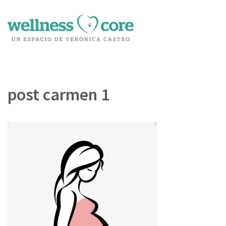
Wellness Core
Un espacio de Verónica Castro
post carmen 1