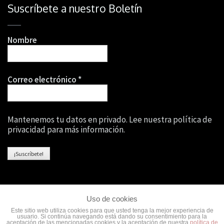
Suscríbete a nuestro Boletín
Nombre
Correo electrónico
*
Mantenemos tu datos en privado. Lee nuestra política de
privacidad para más información.
Uso de cookies
Este sitio web utiliza cookies para que usted tenga la mejor experiencia de
usuario. Si continúa navegando está dando su consentimiento para la
Copyright © 2026
Wellness Core
·
·
Aviso Legal
··
Política de
aceptación de las mencionadas cookies y la aceptación de nuestra
política de