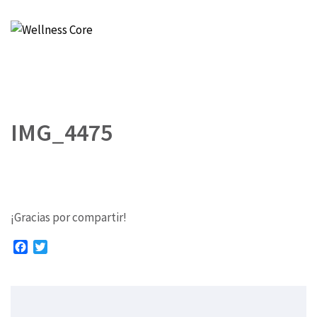
Wellness Core
Un espacio de Verónica Castro
IMG_4475
¡Gracias por compartir!
Facebook
Twitter